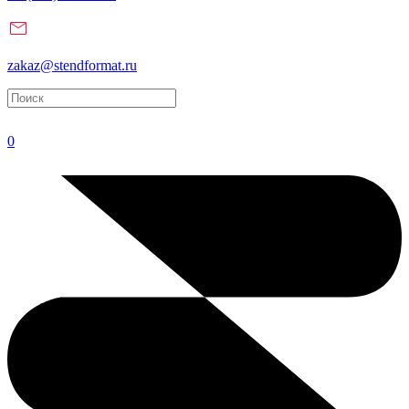
zakaz@stendformat.ru
0