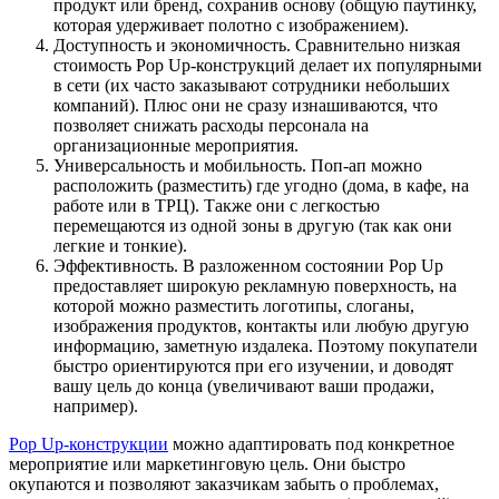
продукт или бренд, сохранив основу (общую паутинку,
которая удерживает полотно с изображением).
Доступность и экономичность. Сравнительно низкая
стоимость Pop Up-конструкций делает их популярными
в сети (их часто заказывают сотрудники небольших
компаний). Плюс они не сразу изнашиваются, что
позволяет снижать расходы персонала на
организационные мероприятия.
Универсальность и мобильность. Поп-ап можно
расположить (разместить) где угодно (дома, в кафе, на
работе или в ТРЦ). Также они с легкостью
перемещаются из одной зоны в другую (так как они
легкие и тонкие).
Эффективность. В разложенном состоянии Pop Up
предоставляет широкую рекламную поверхность, на
которой можно разместить логотипы, слоганы,
изображения продуктов, контакты или любую другую
информацию, заметную издалека. Поэтому покупатели
быстро ориентируются при его изучении, и доводят
вашу цель до конца (увеличивают ваши продажи,
например).
Pop Up-конструкции
можно адаптировать под конкретное
мероприятие или маркетинговую цель. Они быстро
окупаются и позволяют заказчикам забыть о проблемах,