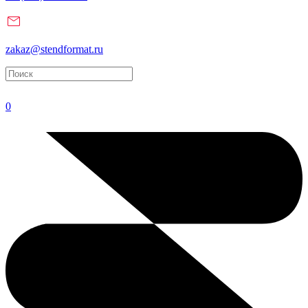
zakaz@stendformat.ru
0